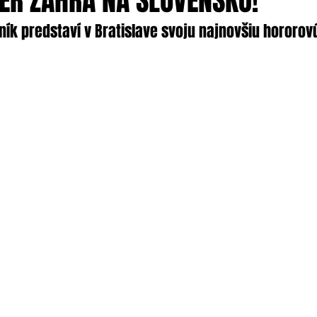
ER ZAHRÁ NA SLOVENSKU!
ík predstaví v Bratislave svoju najnovšiu hororov