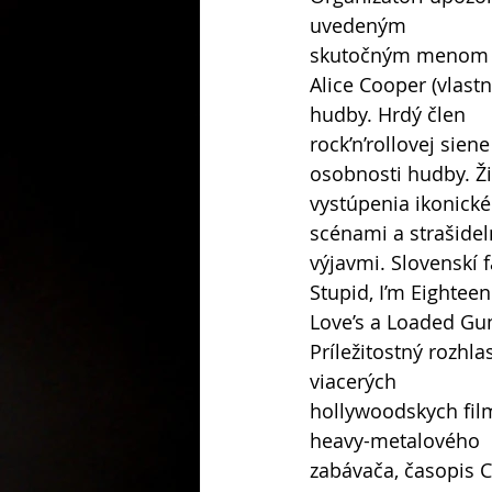
uvedeným
skutočným menom dr
Alice Cooper (vlas
hudby. Hrdý člen
rock’n’rollovej sien
osobnosti hudby. Ž
vystúpenia ikonick
scénami a strašide
výjavmi. Slovenskí f
Stupid, I’m Eighteen
Love’s a Loaded G
Príležitostný rozhla
viacerých
hollywoodskych fil
heavy-metalového
zabávača, časopis C