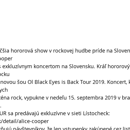
čšia hororová show v rockovej hudbe príde na Sloven
ooper
 s exkluzívnym koncertom na Slovensku. Kráľ hororov
ocku
s novou šou Ol Black Eyes is Back Tour 2019. Koncert, 
tych
éna rock, vypukne v nedeľu 15. septembra 2019 v brat
.
UR sa predávajú exkluzívne v sieti Lístocheck: 
k/detail/alice-cooper
ňujú návštevníkov, že len vstupenky zakúpené cez list