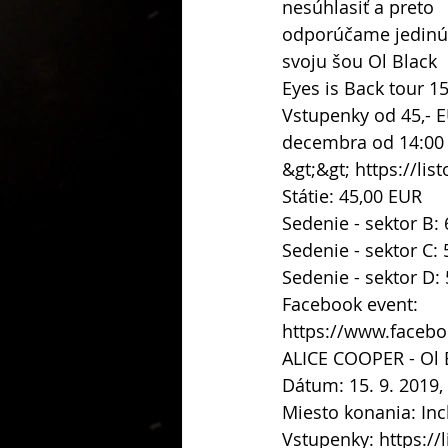
nesúhlasiť a preto
odporúčame jedinú v
svoju šou Ol Black
Eyes is Back tour 1
Vstupenky od 45,- E
decembra od 14:00
&gt;&gt; https://lis
Státie: 45,00 EUR
Sedenie - sektor B:
Sedenie - sektor C:
Sedenie - sektor D:
Facebook event:
https://www.faceb
ALICE COOPER - Ol 
Dátum: 15. 9. 2019,
Miesto konania: Inc
Vstupenky: https://l