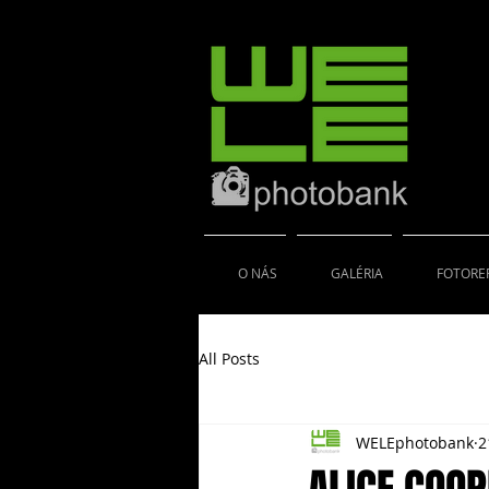
O NÁS
GALÉRIA
FOTORE
All Posts
WELEphotobank
2