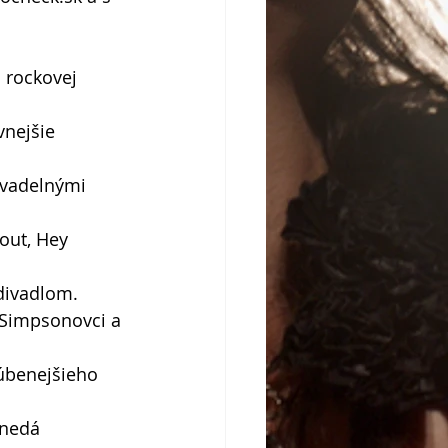
 rockovej 
vnejšie 
ivadelnými 
out, Hey 
divadlom.
i Simpsonovci a 
úbenejšieho 
 nedá 