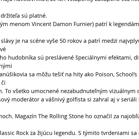
žiteľa sú platné.
tným menom Vincent Damon Furnier) patrí k legendám
e slávy je na scéne vyše 50 rokov a patrí medzi najvply
ivé
ého hudobníka sú preslávené špeciálnymi efektami, d
lnými
anúšikovia sa môžu tešiť na hity ako Poison, School’s 
 či
un. To všetko umocnené nezabudnuteľným vizuálnym 
sový moderátor a vášnivý golfista si zahral aj v seriál
moch. Magazín The Rolling Stone ho označil za najobľ
lassic Rock za žijúcu legendu. S týmito tvrdeniami sa