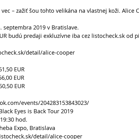
ec – zažiť šou tohto velikána na vlastnej koži. Alice 
5. septembra 2019 v Bratislave.
UR budú predaji exkluzívne iba cez listocheck.sk od pi
tocheck.sk/detail/alice-cooper
 61,50 EUR
 56,00 EUR
 50,50 EUR
ook.com/events/204283153843023/
Black Eyes is Back Tour 2019
 19:30 hod.
heba Expo, Bratislava
istocheck.sk/detail/alice-cooper