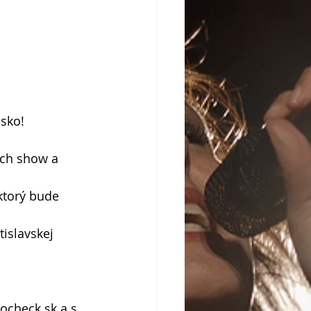
sko! 
ých show a 
ktorý bude 
islavskej 
ocheck.sk a s 