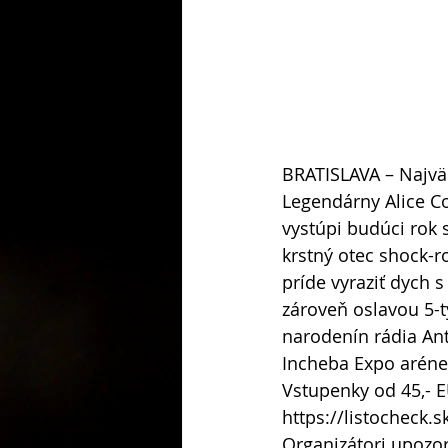
BRATISLAVA – Najvä
Legendárny Alice C
vystúpi budúci rok
krstný otec shock-r
príde vyraziť dych 
zároveň oslavou 5-
narodenín rádia Ant
Incheba Expo aréne
Vstupenky od 45,- E
https://listocheck.s
Organizátori upozor