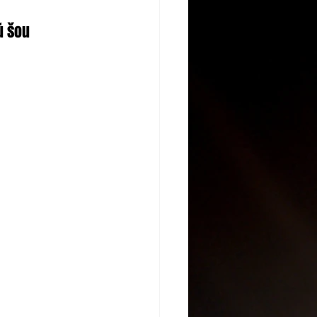
ú šou