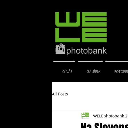
O NÁS
GALÉRIA
FOTORE
All Posts
WELEphotobank
2