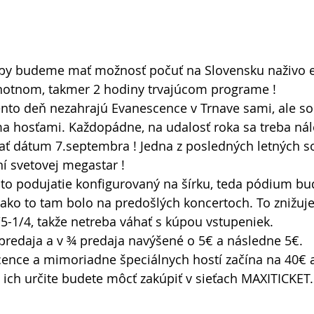
by budeme mať možnosť počuť na Slovensku naživo ex
dnotnom, takmer 2 hodiny trvajúcom programe !
ento deň nezahrajú Evanescence v Trnave sami, ale so
hosťami. Každopádne, na udalosť roka sa treba nálež
ať dátum 7.septembra ! Jedna z posledných letných s
 svetovej megastar ! 
oto podujatie konfigurovaný na šírku, teda pódium bu
k ako to tam bolo na predošlých koncertoch. To znižuje
5-1/4, takže netreba váhať s kúpou vstupeniek. 
predaja a v ¾ predaja navýšené o 5€ a následne 5€.
ence a mimoriadne špeciálnych hostí začína na 40€ a
i ich určite budete môcť zakúpiť v sieťach MAXITICKET.