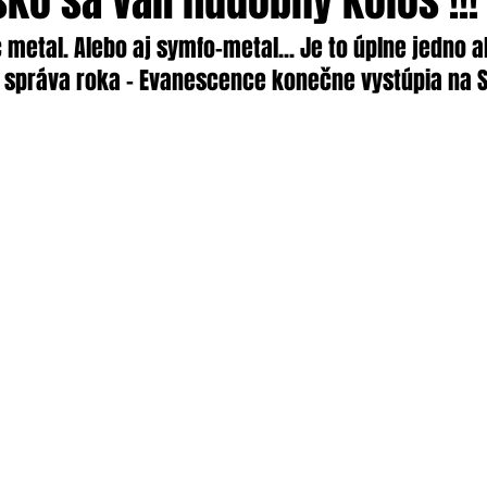
ko sa valí hudobný kolos !!!
 metal. Alebo aj symfo-metal... Je to úplne jedno a
 správa roka – Evanescence konečne vystúpia na Sl