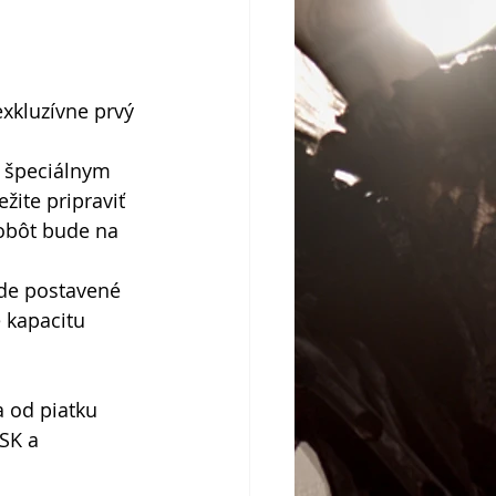
kluzívne prvý 
 špeciálnym 
ite pripraviť 
obôt bude na 
de postavené 
 kapacitu 
 od piatku 
SK a 