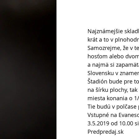
Najznámejšie sklad
krát a to v plnoho
Samozrejme, že v t
hosťom alebo dvoma 
a najmä si zapamät
Slovensku v znamení
Štadión bude pre t
na šírku plochy, ta
miesta konania o 1/
Tie budú v polčase 
Vstupné na Evanesc
3.5.2019 od 10.00 s
Predpredaj.sk 