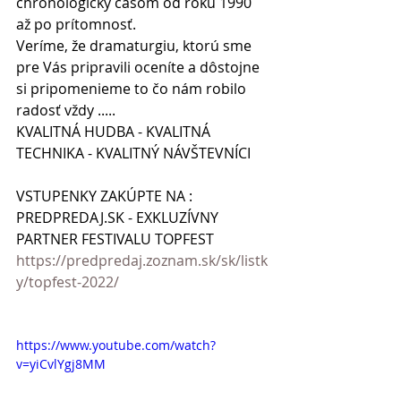
chronologicky časom od roku 1990 
až po prítomnosť.
Veríme, že dramaturgiu, ktorú sme 
pre Vás pripravili oceníte a dôstojne 
si pripomenieme to čo nám robilo 
radosť vždy .....
KVALITNÁ HUDBA - KVALITNÁ 
TECHNIKA - KVALITNÝ NÁVŠTEVNÍCI
VSTUPENKY ZAKÚPTE NA :
PREDPREDAJ.SK - EXKLUZÍVNY 
PARTNER FESTIVALU TOPFEST
https://predpredaj.zoznam.sk/sk/listk
y/topfest-2022/
https://www.youtube.com/watch?
v=yiCvlYgj8MM