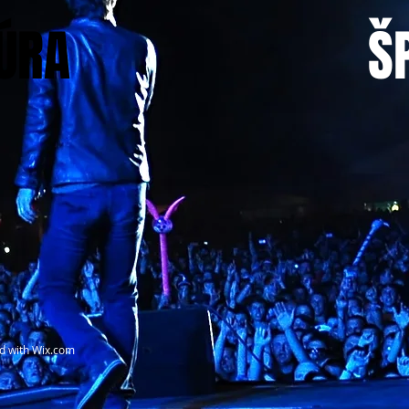
ÚRA
Š
d with
Wix.com